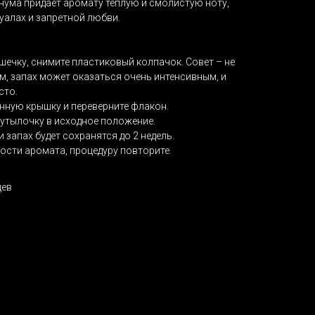
нума придает аромату теплую и смолистую ноту,
алах и запретной любви.
ечку, снимите пластиковый колпачок. Совет – не
м, запах может оказаться очень интенсивным, и
сто.
янную крышку и переверните флакон.
 бутылочку в исходное положение.
 запах будет сохранятся до 2 недель.
ости аромата, процедуру повторите.
цев