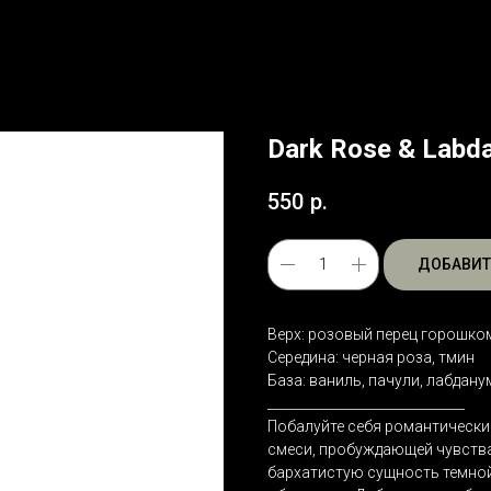
Dark Rose & Labd
550
р.
ДОБАВИТ
Верх: розовый перец горошком
Середина: черная роза, тмин
База: ваниль, пачули, лабдану
______________________________
Побалуйте себя романтически
смеси, пробуждающей чувства 
бархатистую сущность темно