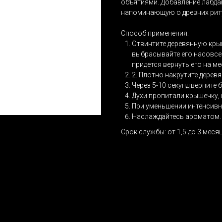
объятиями. Добавление лабда
напоминающую о древних риту
Способ применения:
Отвинтите деревянную крыш
выбрасывайте его насовсе
придется вернуть его на ме
2. Плотно накрутите дерев
Через 5-10 секунд верните
Духи пропитали крышечку, и
При уменьшении интенсивн
Наслаждайтесь ароматом.
Срок службы: от 1,5 до 3 меся